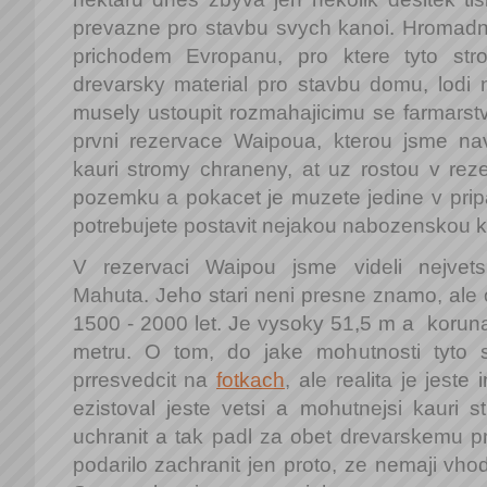
prevazne pro stavbu svych kanoi. Hromadn
prichodem Evropanu, pro ktere tyto str
drevarsky material pro stavbu domu, lodi 
musely ustoupit rozmahajicimu se farmarstv
prvni rezervace Waipoua, kterou jsme nav
kauri stromy chraneny, at uz rostou v r
pozemku a pokacet je muzete jedine v prip
potrebujete postavit nejakou nabozenskou k
V rezervaci Waipou jsme videli nejvetsi
Mahuta. Jeho stari neni presne znamo, ale 
1500 - 2000 let. Je vysoky 51,5 m a korun
metru. O tom, do jake mohutnosti tyto 
prresvedcit na
fotkach
, ale realita je jest
ezistoval jeste vetsi a mohutnejsi kauri 
uchranit a tak padl za obet drevarskemu p
podarilo zachranit jen proto, ze nemaji vhod