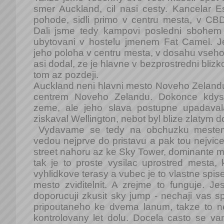
smer Auckland, cil nasi cesty. Kancelar 
pohode, sidli primo v centru mesta, v CBD (
Dali jsme tedy kampovi posledni sbohem
ubytovani v hostelu jmenem Fat Camel. 
jeho poloha v centru mesta, v dosahu vseho
asi dodal, ze je hlavne v bezprostredni blizk
tom az pozdeji.
Auckland neni hlavni mesto Noveho Zelandu
centrem Noveho Zelandu. Dokonce kdys
zeme, ale jeho slava postupne upadaval
ziskaval Wellington, nebot byl blize zlatym d
Vydavame se tedy na obchuzku mestem
vedou nejprve do pristavu a pak tou nejvic
street nahoru az ke Sky Tower, dominante me
tak je to proste vysilac uprostred mesta, k
vyhlidkove terasy a vubec je to vlastne spise
mesto zviditelnit. A zrejme to funguje. Jest
doporucuji zkusit sky jump - nechaji vas 
pripoutaneho ke dvema lanum, takze to ne
kontrolovany let dolu. Docela casto se va