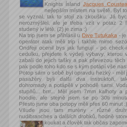
Knights Ísland
Jacques Couste
nejlepším místem na světě. Byl to 
se vyznal, tak to stojí za zkoušku. Já b
nerozmýšlel, ale je třeba vzít v potaz 2 
studený iv létě, (2) je zima :)
Na trip jsem se přihlásil u
Dive Tutukaka
- je
operátor atak měli trip i takhle mimo se
Ondřeji ocenil bys jak fungují - po check-i
cedulku, přejdete k výdeji výbavy, kterou
zabalí do jejich tašky a pak převezou těch
pak podle toho kdo se s kým potápí vše nastr
Potop sám o sobě byl opravdu hezký - měl j
pasažéry byli další dva instruktoři, t
dohromady a potápěli v pohodě sami. Voda
stupňů... brrr... Měl jsem 7mm kalhoty a
hoodie, ale stejně jsem se po 30ti minut
Přesto jsme oba potopy měli přes 60 minut :
Všude jsou tam murény - různé druhy,
nudibranches a dalších drobků, hodně stone
koukat a člověk tak občas zapomen