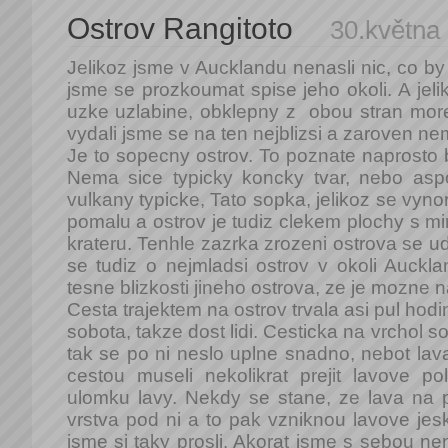
Ostrov Rangitoto
30.května
Jelikoz jsme v Aucklandu nenasli nic, co by 
jsme se prozkoumat spise jeho okoli. A jeli
uzke uzlabine, obklepny z obou stran more
vydali jsme se na ten nejblizsi a zaroven ne
Je to sopecny ostrov. To poznate naprosto 
Nema sice typicky koncky tvar, nebo aspo
vulkany typicke, Tato sopka, jelikoz se vynori
pomalu a ostrov je tudiz clekem plochy s 
krateru. Tenhle zazrka zrozeni ostrova se ud
se tudiz o nejmladsi ostrov v okoli Auckla
tesne blizkosti jineho ostrova, ze je mozne n
Cesta trajektem na ostrov trvala asi pul hod
sobota, takze dost lidi. Cesticka na vrchol so
tak se po ni neslo uplne snadno, nebot lava
cestou museli nekolikrat prejit lavove po
ulomku lavy. Nekdy se stane, ze lava na p
vrstva pod ni a to pak vzniknou lavove jes
jsme si taky prosli. Akorat jsme s sebou ne