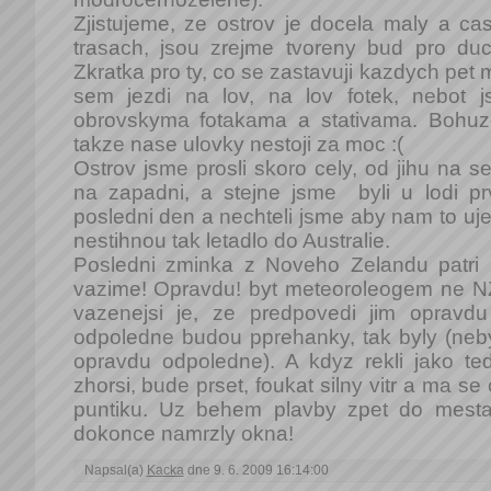
Zjistujeme, ze ostrov je docela maly a ca
trasach, jsou zrejme tvoreny bud pro du
Zkratka pro ty, co se zastavuji kazdych pet 
sem jezdi na lov, na lov fotek, nebot j
obrovskyma fotakama a stativama. Bohu
takze nase ulovky nestoji za moc :(
Ostrov jsme prosli skoro cely, od jihu na s
na zapadni, a stejne jsme byli u lodi prv
posledni den a nechteli jsme aby nam to uje
nestihnou tak letadlo do Australie.
Posledni zminka z Noveho Zelandu patri
vazime! Opravdu! byt meteoroleogem ne NZ
vazenejsi je, ze predpovedi jim opravdu
odpoledne budou pprehanky, tak byly (nebyl
opravdu odpoledne). A kdyz rekli jako t
zhorsi, bude prset, foukat silny vitr a ma se 
puntiku. Uz behem plavby zpet do mesta 
dokonce namrzly okna!
Napsal(a)
Kacka
dne 9. 6. 2009 16:14:00