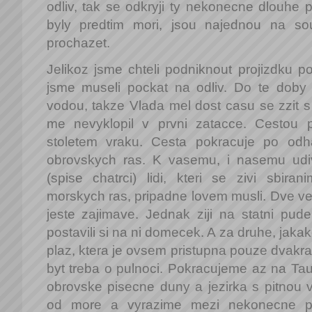
odliv, tak se odkryji ty nekonecne dlouhe p
byly predtim mori, jsou najednou na s
prochazet.
Jelikoz jsme chteli podniknout projizdku po
jsme museli pockat na odliv. Do te doby 
vodou, takze Vlada mel dost casu se zzit s
me nevyklopil v prvni zatacce. Cestou 
stoletem vraku. Cesta pokracuje po odh
obrovskych ras. K vasemu, i nasemu udi
(spise chatrci) lidi, kteri se zivi sbi
morskych ras, pripadne lovem musli. Dve vec
jeste zajimave. Jednak ziji na statni pude
postavili si na ni domecek. A za druhe, jakak
plaz, ktera je ovsem pristupna pouze dvakra
byt treba o pulnoci. Pokracujeme az na Ta
obrovske pisecne duny a jezirka s pitnou
od more a vyrazime mezi nekonecne p