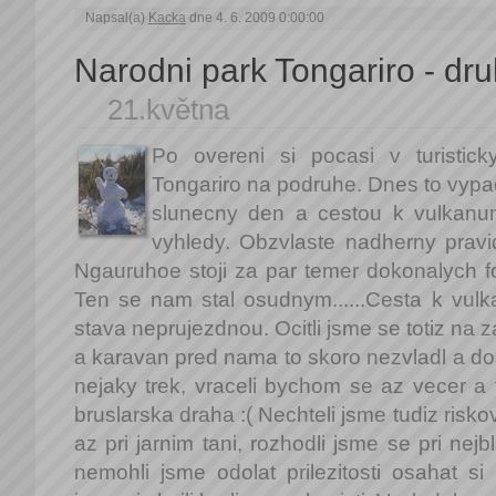
Napsal(a)
Kacka
dne 4. 6. 2009 0:00:00
Narodni park Tongariro - dr
21.května
Po overeni si pocasi v turistick
Tongariro na podruhe. Dnes to vypad
slunecny den a cestou k vulkanu
vyhledy. Obzvlaste nadherny pravi
Ngauruhoe stoji za par temer dokonalych f
Ten se nam stal osudnym......Cesta k vu
stava neprujezdnou. Ocitli jsme se totiz na 
a karavan pred nama to skoro nezvladl a d
nejaky trek, vraceli bychom se az vecer a t
bruslarska draha :( Nechteli jsme tudiz ris
az pri jarnim tani, rozhodli jsme se pri nejbli
nemohli jsme odolat prilezitosti osahat s