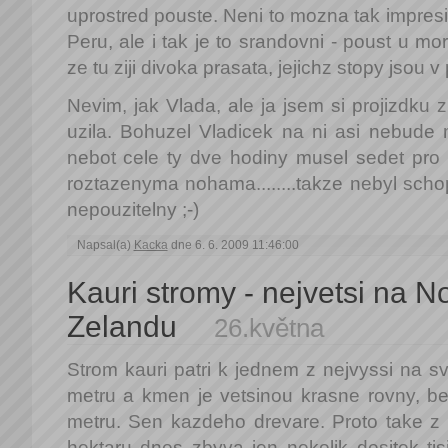
uprostred pouste. Neni to mozna tak impresi
Peru, ale i tak je to srandovni - poust u mo
ze tu ziji divoka prasata, jejichz stopy jsou 
Nevim, jak Vlada, ale ja jsem si projizdku 
uzila. Bohuzel Vladicek na ni asi nebude m
nebot cele ty dve hodiny musel sedet pro 
roztazenyma nohama........takze nebyl schop
nepouzitelny ;-)
Napsal(a)
Kacka
dne 6. 6. 2009 11:46:00
Kauri stromy - nejvetsi na 
Zelandu
26.května
Strom kauri patri k jednem z nejvyssi na s
metru a kmen je vetsinou krasne rovny, be
metru. Sen kazdeho drevare. Proto take z 
hektaru dnes zbyva jen nekolik desitek tisi