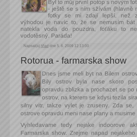
Byl to můj první potop s novým f
- ještě se s ním sžívám (hlavně n
fotky se mi zdají lepší, než 
výhodou je navíc to, že se nemusím bát 
natekla voda do pouzdra, foťáku to n
vodotěsný. Paráda!
Napsal(a)
Vlad
dne 5. 6. 2009 12:13:00
Rotorua - farmarska show
Dnes jsme meli byt na Bilem ostro
Bily ostrov byla nase skoro pos
opravdu zblizka a prochazet se po 
ostrov, na kterem se kdysi tezila si
silny vitr, takze vylet je zruseny. Zda s
ostrove opravdu meni nase plany a musime se
Vyhledavame tedy nejake indoorove akt
Farmarska show. Zrejme napad nejakeho l