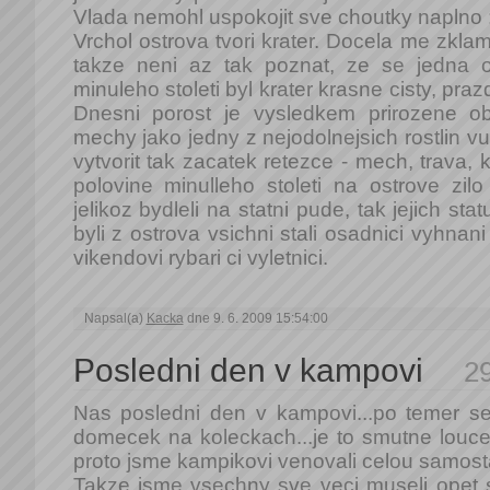
Vlada nemohl uspokojit sve choutky naplno :
Vrchol ostrova tvori krater. Docela me zklam
takze neni az tak poznat, ze se jedna o
minuleho stoleti byl krater krasne cisty, pra
Dnesni porost je vysledkem prirozene ob
mechy jako jedny z nejodolnejsich rostlin v
vytvorit tak zacatek retezce - mech, trava, ke
polovine minulleho stoleti na ostrove zilo
jelikoz bydleli na statni pude, tak jejich sta
byli z ostrova vsichni stali osadnici vyhna
vikendovi rybari ci vyletnici.
Napsal(a)
Kacka
dne 9. 6. 2009 15:54:00
Posledni den v kampovi
29
Nas posledni den v kampovi...po temer s
domecek na koleckach...je to smutne louce
proto jsme kampikovi venovali celou samosta
Takze jsme vsechny sve veci museli opet s