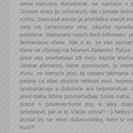
areal nazvany Aerodome, se nachazi v p
Ovsem dnes jiz nefunkcni, ale i presto dobre
ruchu. Soucasti arealu je prohlidka vsech m
stroj na zpracovani vlny, ukazka sprad
podobne. Nabazeni vsech tech informaci, j
farmarskou show. Jde o to, ze vas sezna
ktere se chovaji na Novem Zelandu! Takze 
pred vas predstoupi 19 ovci, kazda trochu 
Jedine plemeno, ktere poznavam, je meri
dvou, ze kterych jsou ta ostatni plemen
padne za obet ukazce strihani ovci. Impre
spolupracuje a dokonce ani neprotestuje. 
pred tolika lidma promenaduje zcela naha.
prace s pasteveckymi psy a taky doje
predstavit, jak si to Vlada uzival? ;-) Neby
dostal by se mezi dobrovolniky, kteri si mo
kuzi!!!