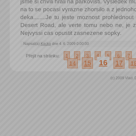
jsme si chvili hrali na parkovisti. Vysledek 
na to se pocasi vyrazne zhorsilo a z jedno
deka........Je tu jeste moznost prohlednout
Desert Road, ale verte tomu nebo ne, je z
Nejvyssi cas opustit zasnezene sopky.
Napsal(a)
Kacka
dne 4. 6. 2009 0:00:00
Přejít na stránku:
1
2
3
4
5
6
7
16
15
17
14
1
(c) 2009 Vlad.