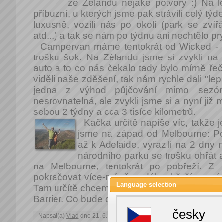
ze Zélandu nejaké potvory :) Na le
příbuzní, u kterých jsme pak strávili celý týd
luxusně, vozili nás po okolí (park se zvířá
atd...) a tak se nám po týdnu ani nechtělo pr
Campervan máme tentokrát od Wicked - p
trošku šok. Na Zélandu jsme si zvykli na
auto a to co nás čekalo tady bylo mírně ř
viděli naše zděšení, tak nám rychle dali "lep
jedna z výhod půjčování mimo sezónu
nesrovnatelná, ale zvykli jsme si a nyní j
sebou 2 týdny a cca 3 tisíce kilometrů.
Kačka určitě napíše víc, takže je
jsme na západ od Melbourne: Po
až k Adelaide, vyrazili na 2 dny
národního parku se trošku ohřát 
na Melbourne, tentokrát po pobřeží. Z
pokračovat více-méně podél pobřeží na vý
Language selection
Tam určítě chceme na týden na liveaboard lo
Barrier. Co bude dál zatím nevíme, doplánuj
česky
Napsal(a)
Vlad
dne 21. 6. 2009 5:42:00