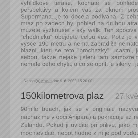
vyhlidkove terase, kochate se pohle
perspektivy a kolem vas za oknem prosv
Supermana...je to docela podivana. Z ce
mraz po zadech byl pohled na druhou atrak
muzete vyzkouset - sky walk. Ten spociva
"chodnicku" obejdete celou vez. Potiz je 
vysce 190 metru a nema zabradli!!! nemate se
blazni, kteri se teto "prochazky" ucastni
sebou, takze nejake jisteni tam samozrejm
nemate ceho chytit, o co se oprit, je sileny i je
Napsal(a)
Kacka
dne 9. 6. 2009 15:20:00
150kilometrova plaz
27.kvě
90mile beach, jak se v originale nazyv
nachazime v obci Ahipara) a pokracuje az 
Zelandu. Pokud ji uvidite pri prilivu, jako
moc nevidite, nebot hodne z ni je pod vodou