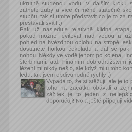
ukrutně studenou vodu. V dalším kroku s
zatnete zuby a více či méně statečně sko
stupňů, tak si umíte představit co je to za ra
přestávali svítit :)
Pak už následuje relativně klidná etapa
pokud možno levitovat nad vodou a uží
pohled na hvězdnou oblohu na stropě jesk
dostanete horkou čokoládu a dál se pak
nohou. Někdy ve vodě jenom po kolena, jind
šterbinami, atd. Finálním dobrodružstvím 
lézení mi nikdy nešlo, ale když mi u toho ko
ledu, tak jsem obdivuhodně rychlý :)
Vypadá to, že si stěžuji, ale je t
toho na začátku obávali a zejm
zážitek je to jeden z nejlepš
doporučuji! No a ještě připojuji vi