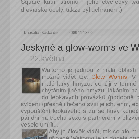
Square kauri stromu - jeho ctvercovy t
drevarske ucely, takze byl uchranen :)
Napsal(a)
Kacka
dne 6. 6. 2009 11:13:00
Jeskyně a glow-worms ve W
22.května
Waitomo je jednou z mála oblastí 
možné vidět tzv.
Glow Worms
. V 
malé larvy hmyzu, co žijí v temné 
chytáním jiného hmyzu, lákáním na
do lepkavých provázků (podobně p
svícení (přesněji řečeno svítí jejich, ehm, 
vypouštění lepkavého slizu se larvy kone
pár dní na trochu sexu s partnerem v blízké
vesele umřít...
Aby je člověk viděl, tak se ale mu
případě Waitomo je to docela do