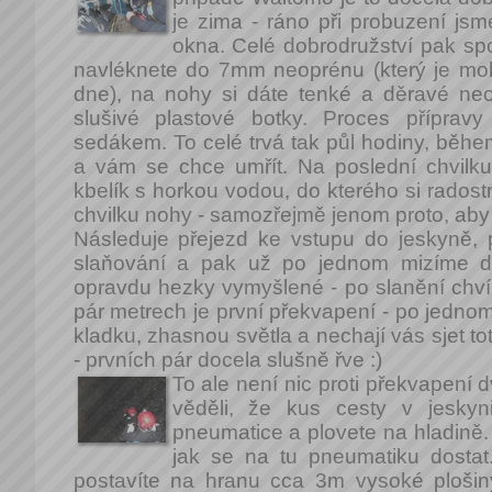
je zima - ráno při probuzení js
okna. Celé dobrodružství pak sp
navléknete do 7mm neoprénu (který je mo
dne), na nohy si dáte tenké a děravé n
slušivé plastové botky. Proces příprav
sedákem. To celé trvá tak půl hodiny, běh
a vám se chce umřít. Na poslední chvilk
kbelík s horkou vodou, do kterého si radost
chvilku nohy - samozřejmě jenom proto, aby v
Následuje přejezd ke vstupu do jeskyně, 
slaňování a pak už po jednom mizíme do
opravdu hezky vymyšlené - po slanění chvíli
pár metrech je první překvapení - po jedno
kladku, zhasnou světla a nechají vás sjet to
- prvních pár docela slušně řve :)
To ale není nic proti překvapení d
věděli, že kus cesty v jeskyni
pneumatice a plovete na hladině.
jak se na tu pneumatiku dostat
postavíte na hranu cca 3m vysoké plošin