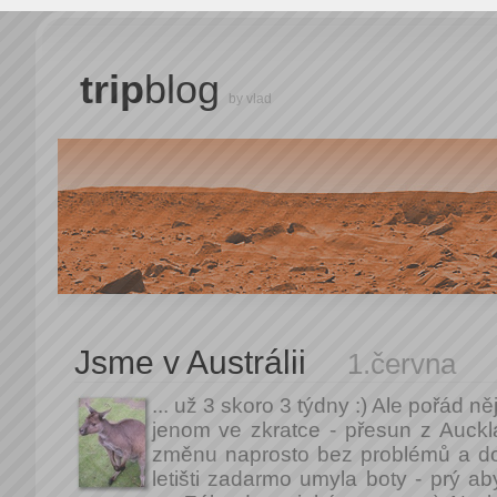
trip
blog
by vlad
Jsme v Austrálii
1.června
... už 3 skoro 3 týdny :) Ale pořád n
jenom ve zkratce - přesun z Auck
změnu naprosto bez problémů a d
letišti zadarmo umyla boty - prý ab