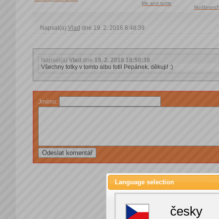
Me and turtle
Nudibranc
Napsal(a)
Vlad
dne 19. 2. 2016 8:48:39
Napsal(a)
Vlad
dne
19. 2. 2016 18:50:38
Všechny fotky v tomto albu fotil Pepánek, děkuji! :)
Jméno:
Language selection
česky