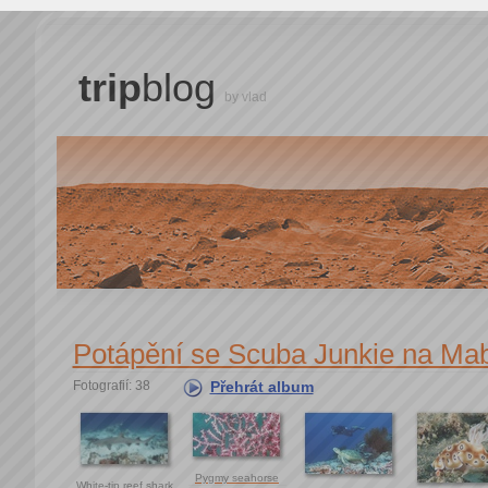
trip
blog
by vlad
Potápění se Scuba Junkie na Ma
Fotografií: 38
Přehrát album
Pygmy seahorse
White-tip reef shark