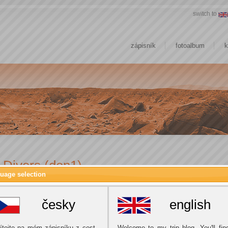
switch to
zápisník
fotoalbum
k
 Divers (den1)
uage selection
česky
english
ítejte na mém zápisníku z cest.
Welcome to my trip blog. You'll fin