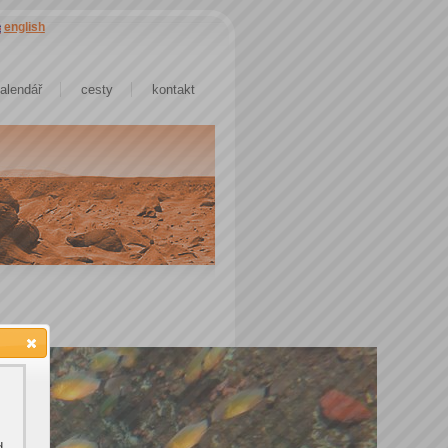
english
alendář
cesty
kontakt
d