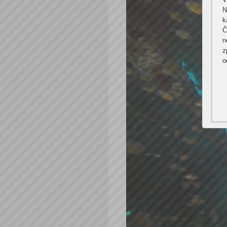
N
k
Č
n
z
o