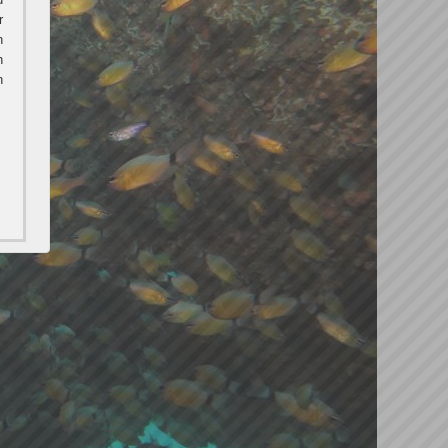
r
h
h
n