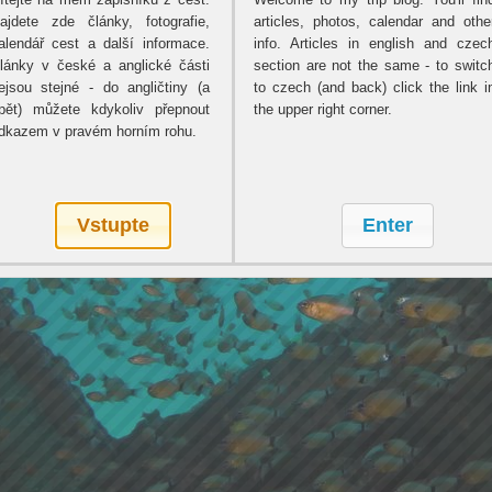
ajdete zde články, fotografie,
articles, photos, calendar and othe
alendář cest a další informace.
info. Articles in english and czec
lánky v české a anglické části
section are not the same - to switc
ejsou stejné - do angličtiny (a
to czech (and back) click the link i
pět) můžete kdykoliv přepnout
the upper right corner.
dkazem v pravém horním rohu.
Vstupte
Enter