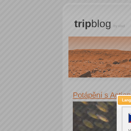
trip
blog
by vlad
Potápění s Action
Lang
V