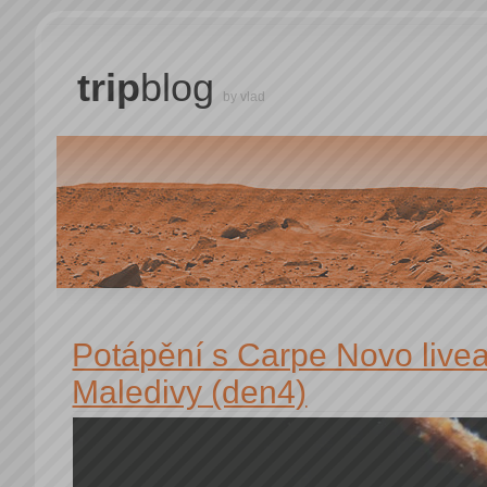
trip
blog
by vlad
Potápění s Carpe Novo livea
Maledivy (den4)