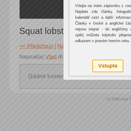
Vítejte na mém zápisníku z ces
Najdete zde články, fotografi
kalendář cest a další informac
Články v české a anglické čás
Squat lobster
nejsou stejné - do angličtiny 
zpět) můžete kdykoliv přepno
odkazem v pravém horním rohu.
<< Předchozí
|
Následující >>
Napsal(a)
Vlad
dne 2. 3. 2024 13:00:02
Vstupte
(žádné komentáře zatím nebyly napsány
(c) 2009 Vlad.