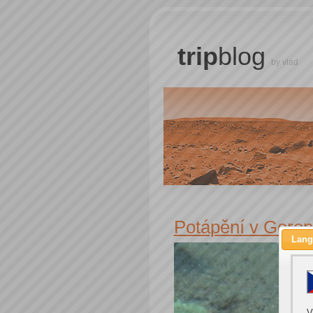
trip
blog
by vlad
Potápění v Goront
Lang
V