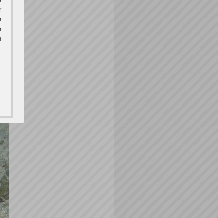
r
h
h
n