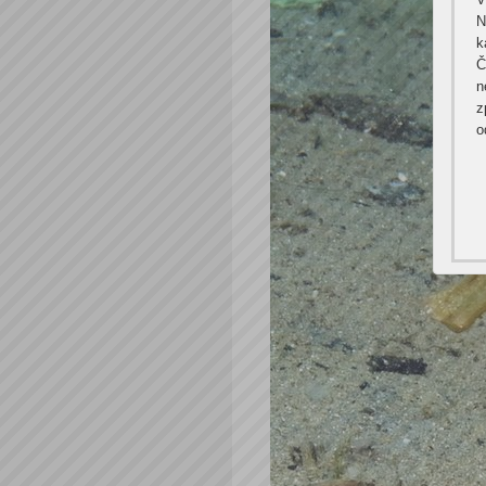
N
k
Č
n
z
o