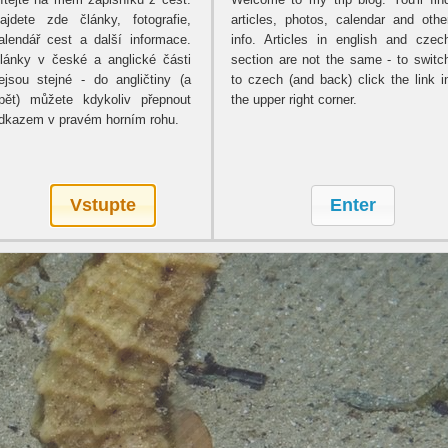
ajdete zde články, fotografie,
articles, photos, calendar and othe
alendář cest a další informace.
info. Articles in english and czec
lánky v české a anglické části
section are not the same - to switc
ejsou stejné - do angličtiny (a
to czech (and back) click the link i
pět) můžete kdykoliv přepnout
the upper right corner.
dkazem v pravém horním rohu.
Vstupte
Enter