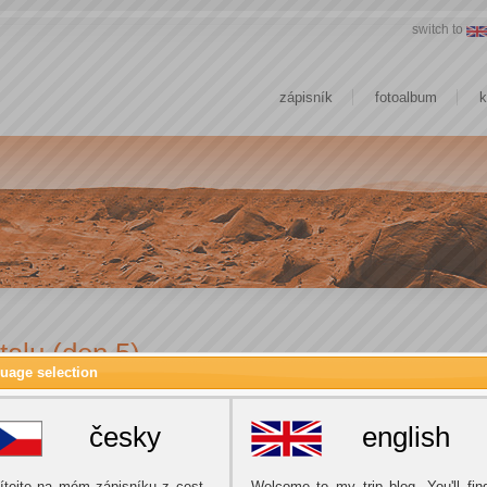
switch to
zápisník
fotoalbum
k
alu (den 5)
uage selection
česky
english
ítejte na mém zápisníku z cest.
Welcome to my trip blog. You'll fin