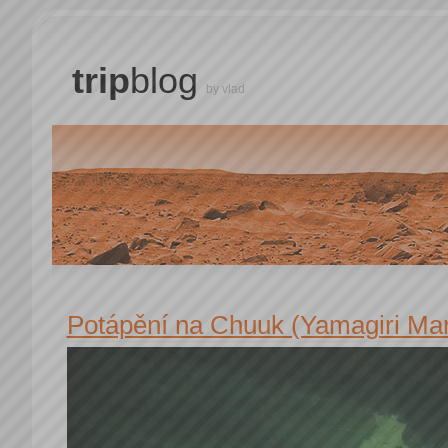
trip
blog
by vlad
Potápění na Chuuk (Yamagiri Ma