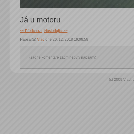
Já u motoru
<< Předchozí
|
Následující >>
Napsal(a)
Vlad
dne 26. 12. 2018 19:08:58
(žádné komentáře zatím nebyly napsány)
(c) 2009 Vlad.