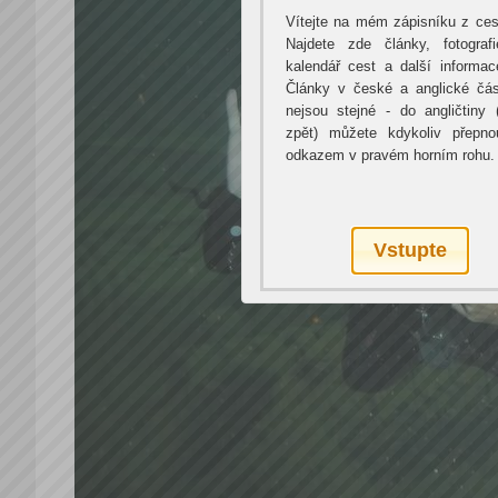
Vítejte na mém zápisníku z ces
Najdete zde články, fotografi
kalendář cest a další informac
Články v české a anglické čás
nejsou stejné - do angličtiny 
zpět) můžete kdykoliv přepno
odkazem v pravém horním rohu.
Vstupte